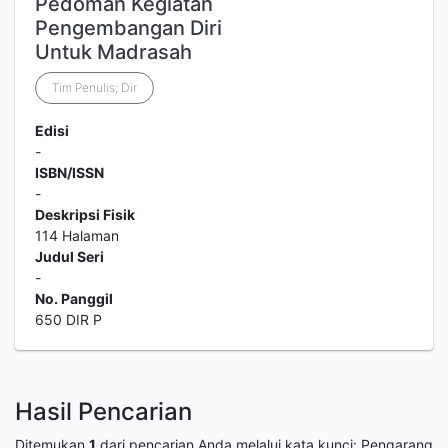
Pedoman Kegiatan
Pengembangan Diri
Untuk Madrasah
Tim Penulis; Dir
Edisi
-
ISBN/ISSN
-
Deskripsi Fisik
114 Halaman
Judul Seri
-
No. Panggil
650 DIR P
Hasil Pencarian
Ditemukan
1
dari pencarian Anda melalui kata kunci:
Pengarang