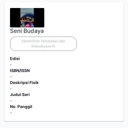
Seni Budaya
Kementrian Pendidikan dan
Kebudayaan RI
Edisi
-
ISBN/ISSN
-
Deskripsi Fisik
-
Judul Seri
-
No. Panggil
-