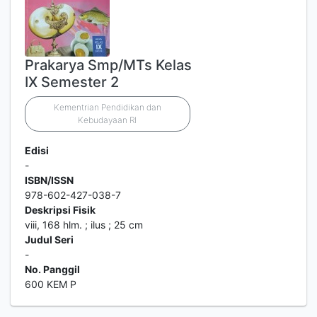
Prakarya Smp/MTs Kelas
IX Semester 2
Kementrian Pendidikan dan
Kebudayaan RI
Edisi
-
ISBN/ISSN
978-602-427-038-7
Deskripsi Fisik
viii, 168 hlm. ; ilus ; 25 cm
Judul Seri
-
No. Panggil
600 KEM P