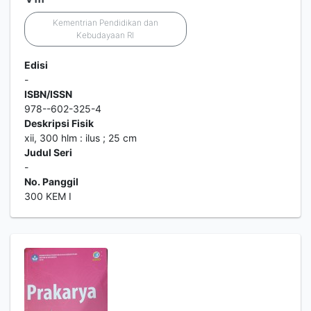
Kementrian Pendidikan dan
Kebudayaan RI
Edisi
-
ISBN/ISSN
978--602-325-4
Deskripsi Fisik
xii, 300 hlm : ilus ; 25 cm
Judul Seri
-
No. Panggil
300 KEM I