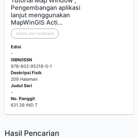
Tutorial Map Window ;
Pengembangan aplikasi
lanjut menggunakan
MapWinGIS Acti…
Indarto dan Ferdinand
Edisi
-
ISBN/ISSN
978-602-95218-0-1
Deskripsi Fisik
209 Halaman
Judul Seri
-
No. Panggil
621.39 IND T
Hasil Pencarian