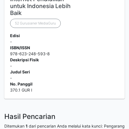
untuk Indonesia Lebih
Baik
52 Gurusianer MediaGuru
Edisi
-
ISBN/ISSN
978-623-248-593-8
Deskripsi Fisik
-
Judul Seri
-
No. Panggil
370.1 GUR I
Hasil Pencarian
Ditemukan
1
dari pencarian Anda melalui kata kunci:
Pengarang