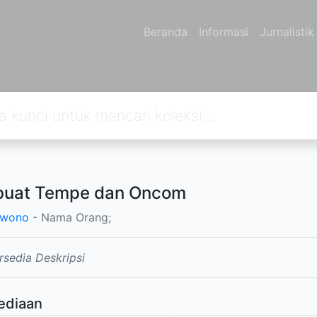
Beranda
Informasi
Jurnalisti
uat Tempe dan Oncom
rwono
- Nama Orang;
rsedia Deskripsi
ediaan