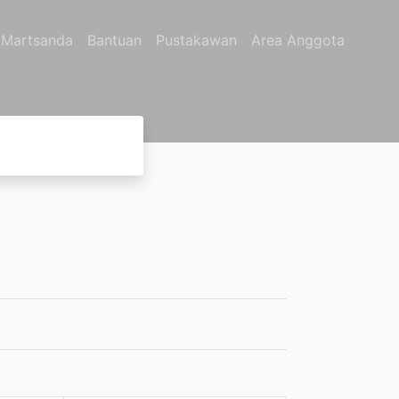
k Martsanda
Bantuan
Pustakawan
Area Anggota