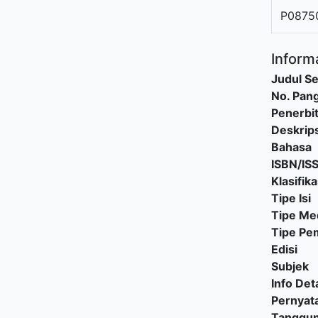
P0875
Informa
Judul Se
No. Pang
Penerbi
Deskrips
Bahasa
ISBN/IS
Klasifika
Tipe Isi
Tipe Me
Tipe P
Edisi
Subjek
Info Deta
Pernyat
Tanggu