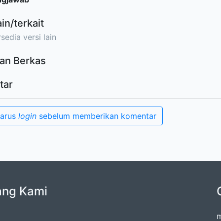
ain/terkait
sedia versi lain
an Berkas
tar
harus
login
sebelum memberikan komentar
ang Kami
m