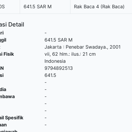
0S
641.5 SAR M
Rak Baca 4 (Rak Baca)
si Detail
ri
-
gil
641.5 SAR M
t
Jakarta
:
Penebar Swadaya
.,
2001
i Fisik
vii, 62 hlm.: ilus.: 21 cm
Indonesia
SN
9794892513
si
641.5
-
dia
-
embawa
-
-
-
il Spesifik
-
aan
-
ngjawab