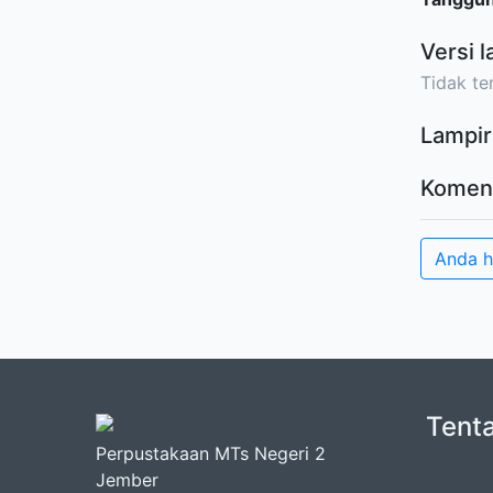
Versi l
Tidak ter
Lampir
Komen
Anda 
Tent
Perpustakaan MTs Negeri 2
Jember