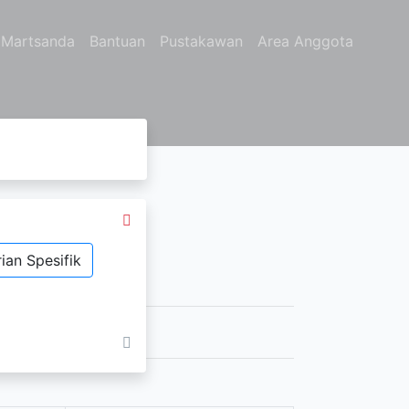
k Martsanda
Bantuan
Pustakawan
Area Anggota
ian Spesifik