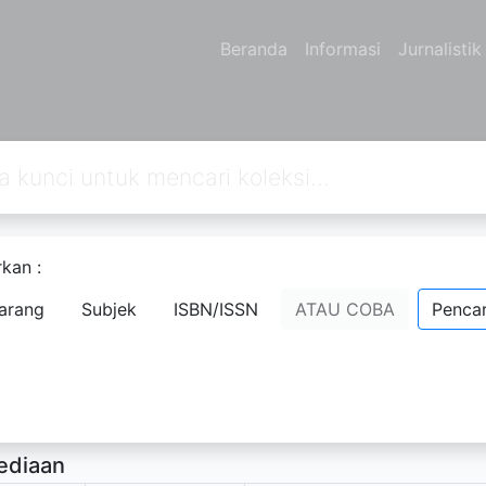
Beranda
Informasi
Jurnalisti
kan :
lan Cerita Rakyat Nusantara
arang
Subjek
ISBN/ISSN
ATAU COBA
Pencar
stira Ikranegara
- Nama Orang;
rsedia Deskripsi
ediaan