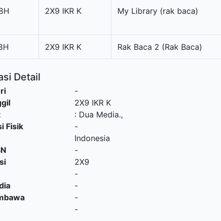
8H
2X9 IKR K
My Library (rak baca)
8H
2X9 IKR K
Rak Baca 2 (Rak Baca)
si Detail
ri
-
gil
2X9 IKR K
t
:
Dua Media
.,
i Fisik
-
Indonesia
SN
-
si
2X9
-
dia
-
embawa
-
-