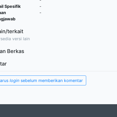
-
il Spesifik
-
aan
-
ngjawab
ain/terkait
sedia versi lain
an Berkas
tar
harus
login
sebelum memberikan komentar