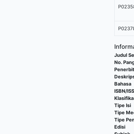
P0235
P0237
Informa
Judul Se
No. Pang
Penerbi
Deskrips
Bahasa
ISBN/IS
Klasifika
Tipe Isi
Tipe Me
Tipe P
Edisi