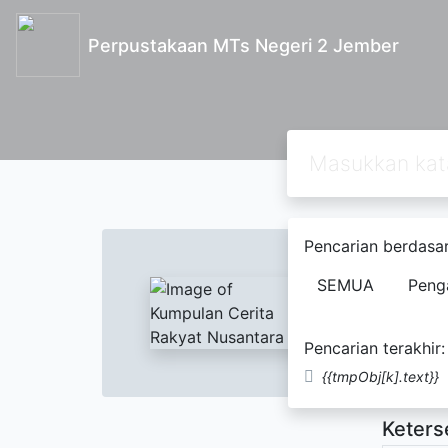
Perpustakaan MTs Negeri 2 Jember
Text
Pencarian berdasar
Kumpu
SEMUA
Peng
Yudhi
Pencarian terakhir:
Tidak Te
{{tmpObj[k].text}}
Keters